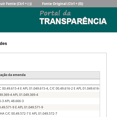
uir Fonte
(Ctrl + (-))
Fonte Original
(Ctrl + (0))