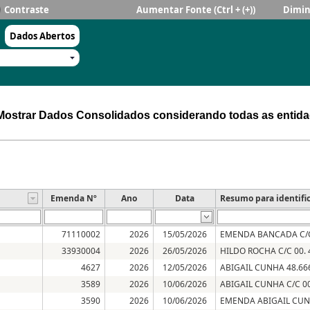
Contraste
Aumentar Fonte
(Ctrl + (+))
Dimin
Dados Abertos