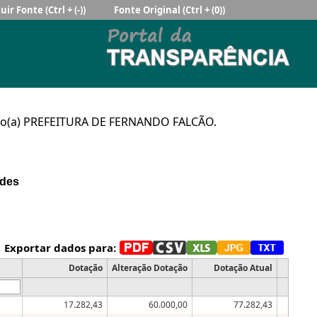
uir Fonte
(Ctrl + (-))
Fonte Original
(Ctrl + (0))